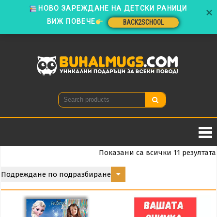
ВИЖ ПОВЕЧЕ
BACK2SCHOOL
Skip
to
BACK2SCHOOL
content
Buhal
Уникални
подаръци
за всеки
повод!
Показани са всички 11 резултата