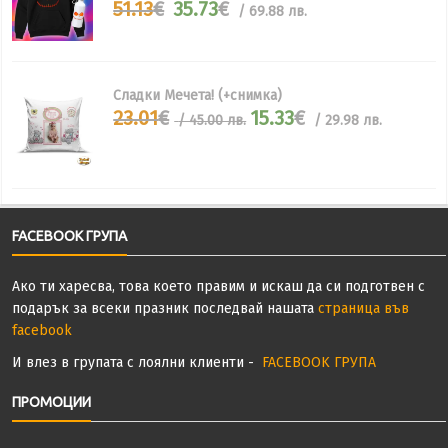
Original
Текущата
51.13
€
35.73
€
/ 69.88 лв.
price
цена
was:
е:
51.13€.
35.73€.
Сладки Мечета! (+снимка)
Original
Текущата
23.01
€
15.33
€
/ 45.00 лв.
/ 29.98 лв.
price
цена
was:
е:
23.01€
15.33€
/
/
45.00
29.98
лв..
лв..
FACEBOOK ГРУПА
Ако ти харесва, това което правим и искаш да си подготвен с
подарък за всеки празник последвай нашата
страница във
facebook
И влез в групата с лоялни клиенти -
FACEBOOK ГРУПА
ПРОМОЦИИ