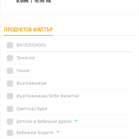
8.68
€
/ 16.98 лв.
ПРОДУКТОВ ФИЛТЪР
BACK2SCHOOL
Тениски
Чаши
Възглавници
Възглавници/Бебе Визитка
Суитчър/Худи
Детски и бебешки дрехи
Бебешки Бодита