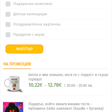
Подаръчен комплект
Детски календари
Поздравителна картичка
Продукти с кауза
ФИЛТЪР
НА ПРОМОЦИЯ
Антон е име юнашко, носи го с гордост и сърце
горящо!
Price
10.22
€
12.78
€
–
/ 20.00 - 25.00 лв.
range:
10.22€
through
12.78€
Подарък, който винаги минава теста -
Halloween Smile комплект (hoodie + бутилка)