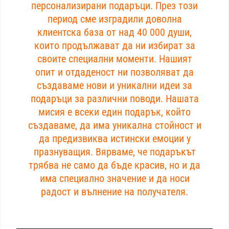
персонализирани подаръци. През този
период сме изградили доволна
клиентска база от над 40 000 души,
които продължават да ни избират за
своите специални моменти. Нашият
опит и отдаденост ни позволяват да
създаваме нови и уникални идеи за
подаръци за различни поводи. Нашата
мисия е всеки един подарък, който
създаваме, да има уникална стойност и
да предизвиква истински емоции у
празнуващия. Вярваме, че подаръкът
трябва не само да бъде красив, но и да
има специално значение и да носи
радост и вълнение на получателя.