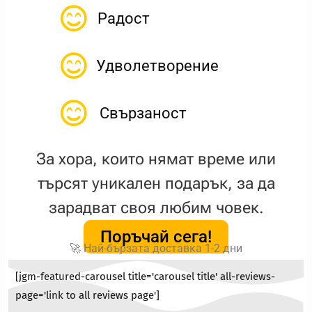
Радост
Удволетворение
Свързаност
За хора, които нямат време или
търсят уникален подарък, за да
зарадват своя любим човек.
Поръчай сега!
🚀 Най-бързата доставка 1-2 дни
[jgm-featured-carousel title='carousel title' all-reviews-
page='link to all reviews page']