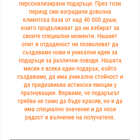
персонализирани подаръци. През този
период сме изградили доволна
клиентска база от над 40 000 души,
които продължават да ни избират за
своите специални моменти. Нашият
опит и отдаденост ни позволяват да
създаваме нови и уникални идеи за
подаръци за различни поводи. Нашата
мисия е всеки един подарък, който
създаваме, да има уникална стойност и
да предизвиква истински емоции у
празнуващия. Вярваме, че подаръкът
трябва не само да бъде красив, но и да
има специално значение и да носи
радост и вълнение на получателя.