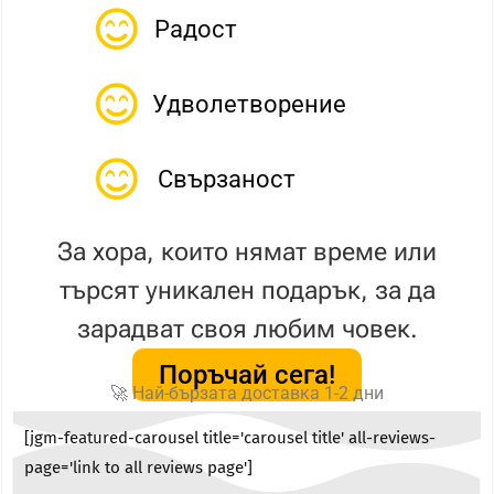
Радост
Удволетворение
Свързаност
За хора, които нямат време или
търсят уникален подарък, за да
зарадват своя любим човек.
Поръчай сега!
🚀 Най-бързата доставка 1-2 дни
[jgm-featured-carousel title='carousel title' all-reviews-
page='link to all reviews page']