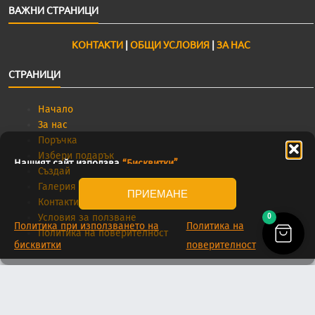
ВАЖНИ СТРАНИЦИ
КОНТАКТИ
|
ОБЩИ УСЛОВИЯ
|
ЗА НАС
СТРАНИЦИ
Начало
За нас
Поръчка
Избери подарък
Нашият сайт използва
“Бисквитки”
.
Създай
Галерия
ПРИЕМАНЕ
Контакти
Условия за ползване
0
Политика при използването на
Политика на
Политика на поверителност
бисквитки
поверителност
Ori
11.25
€
pri
/ 22.00 лв.
На Косьо му е най-болно, когато го