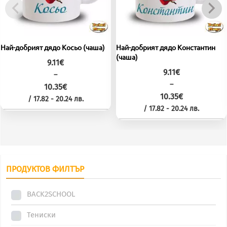
Най-добрият дядо Косьо (чаша)
Най-добрият дядо Константин
(чаша)
9.11
€
9.11
€
–
–
10.35
€
10.35
€
Price
/ 17.82 - 20.24 лв.
range:
Price
/ 17.82 - 20.24 лв.
This
9.11€
range:
through
This
9.11€
product
10.35€
through
product
has
10.35€
has
multiple
multiple
ПРОДУКТОВ ФИЛТЪР
variants.
variants.
The
BACK2SCHOOL
The
options
options
may
Тениски
may
be