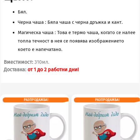
най-
болно,
Бял.
когато
Черна чаша : Бяла чаша с черна дръжка и кант.
го
Магическа чаша : Това е термо чаша, когато се налее
черпят
топла течност в нея се появява изображението
с
което е напечатано.
безалкохолно
(чаша)
Вместимост:
310мл.
Доставка:
от 1 до 2 работни дни!
РАЗПРОДАЖБА!
РАЗПРОДАЖБА!