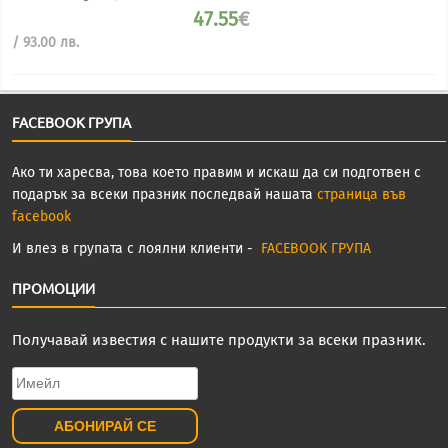
was:
47.55
€
68.51€
/
Текущата
/ 93.00 лв.
134.00
цена
лв..
е:
47.55€
/
FACEBOOK ГРУПА
93.00
лв..
Ако ти харесва, това което правим и искаш да си подготвен с
подарък за всеки празник последвай нашата
страница във
facebook
И влез в групата с лоялни клиенти -
FACEBOOK ГРУПА
ПРОМОЦИИ
Получавай известия с нашите продукти за всеки празник.