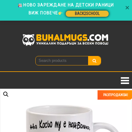
ВИЖ ПОВЕЧЕ
BACK2SCHOOL
Skip
to
BACK2SCHOOL
content
Buhal
Уникални
подаръци
за всеки
повод!
РАЗПРОДАЖБА!