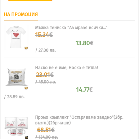
НА ПРОМОЦИЯ
Мъжка тениска "Аз мразя всички..."
Original
15.34
€
price
13.80
€
was:
Текущата
15.34€.
/ 27.00 лв.
цена
е:
13.80€.
Наско не е име, Наско е титла!
Original
23.01
€
price
/ 45.00 лв.
was:
14.77
€
23.01€
/
Текущата
/ 28.89 лв.
45.00
цена
лв..
е:
14.77€
Промо комплект "Остаряваме заедно"(2бр.
/
възгл.)(2бр.чаши)
28.89
Original
68.51
€
лв..
price
/ 134.00 лв.