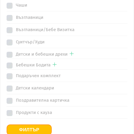
Чаши
be
chosen
chosen
on
Възглавници
on
the
the
Възглавници/Бебе Визитка
product
product
page
Суитчър/Худи
page
Детски и бебешки дрехи
Бебешки Бодита
Подаръчен комплект
Детски календари
Поздравителна картичка
Продукти с кауза
ФИЛТЪР