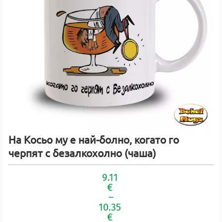
На Косьо му е най-болно, когато го
черпят с безалкохолно (чаша)
9.11
€
–
10.35
€