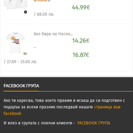
29.98
price
44.99
€
лв..
was:
Текущата
61.36€.
/ 88.00 лв.
цена
е:
44.99€.
Без бира на Наско...
14.26
€
–
16.87
€
Price
/ 27.89 - 33.00 лв.
range:
14.26€
through
16.87€
FACEBOOK ГРУПА
Ако ти харесва, това което правим и искаш да си подготвен с
подарък за всеки празник последвай нашата
страница във
facebook
И влез в групата с лоялни клиенти -
FACEBOOK ГРУПА