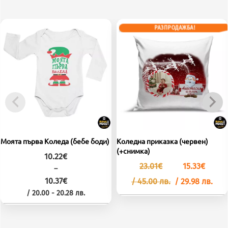
РАЗПРОДАЖБА!
Моята първа Коледа (бебе боди)
Коледна приказка (червен)
(+снимка)
10.22
€
Original
Тек
23.01
€
15.33
€
–
price
цен
10.37
€
/ 45.00 лв.
was:
/ 29.98 лв.
е:
23.01€
15.3
Price
/ 20.00 - 20.28 лв.
/
/
range:
45.00
29.9
This
10.22€
лв..
лв..
through
product