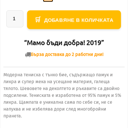
ДОБАВЯНЕ В КОЛИЧКАТА
количество
за
Мамо
“Мамо бъди добра! 2019”
бъди
добра!
Бърза доставка до 2 работни дни!
2025
(дамска
Модерна тениска с тънко бие, съдържащо памук и
тениска)
ликра и супер мека на усещане материя, галеща
тялото. Шевовете на деколтето и ръкавите са двойно
подсилени. Тениската е изработена от 95% памук и 5%
ликра. Щампата е уникална сама по себе си, не се
напуква и не избелява дори след многобройни
пранета.