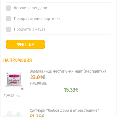
Детски календари
Поздравителна картичка
Продукти с кауза
ФИЛТЪР
НА ПРОМОЦИЯ
Възглавница Честит 8-ми март (маргаритки)
Original
23.01
€
price
/ 45.00 лв.
was:
15.33
€
23.01€
/
Текущата
/ 29.98 лв.
45.00
цена
лв..
е:
15.33€
Суитчъри "Любов дори и от разстояние"
/
Original
61.36
€