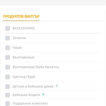
10.37€
has
multiple
ПРОДУКТОВ ФИЛТЪР
variants.
The
BACK2SCHOOL
options
may
Тениски
be
Чаши
chosen
on
Възглавници
the
Възглавници/Бебе Визитка
product
page
Суитчър/Худи
Детски и бебешки дрехи
Бебешки Бодита
Подаръчен комплект