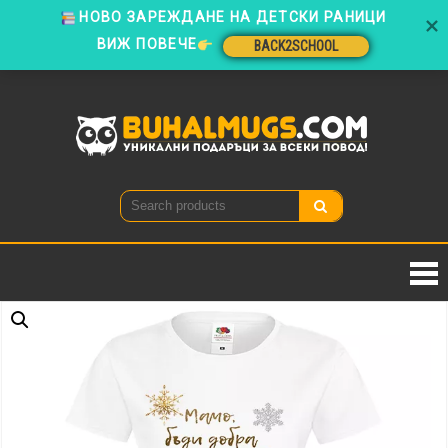
ВИЖ ПОВЕЧЕ
BACK2SCHOOL
Skip
to
BACK2SCHOOL
content
Buhal
Уникални
подаръци
за всеки
повод!