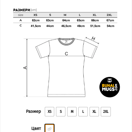
Размер
XS
S
M
L
XL
2XL
Цвят