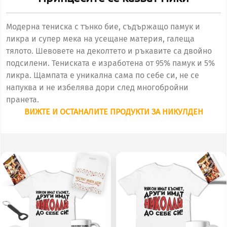
се
казват
Модерна тениска с тънко бие, съдържащо памук и
Ники
ликра и супер мека на усещане материя, галеща
тялото. Шевовете на деколтето и ръкавите са двойно
подсилени. Тениската е изработена от 95% памук и 5%
ликра. Щампата е уникална сама по себе си, не се
напуква и не избелява дори след многобройни
пранета.
ВИЖТЕ И ОСТАНАЛИТЕ ПРОДУКТИ ЗА НИКУЛДЕН