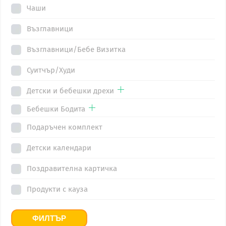
be
chosen
Чаши
chosen
on
Възглавници
on
the
the
product
Възглавници/Бебе Визитка
product
page
Суитчър/Худи
page
Детски и бебешки дрехи
Бебешки Бодита
Подаръчен комплект
Детски календари
Поздравителна картичка
Продукти с кауза
ФИЛТЪР