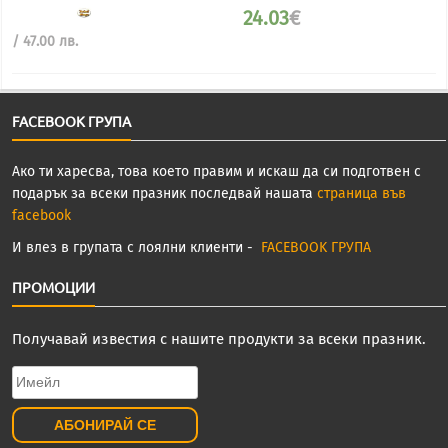
was:
24.03
€
34.26€
/
Текущата
/ 47.00 лв.
67.00
цена
лв..
е:
24.03€
/
FACEBOOK ГРУПА
47.00
лв..
Ако ти харесва, това което правим и искаш да си подготвен с
подарък за всеки празник последвай нашата
страница във
facebook
И влез в групата с лоялни клиенти -
FACEBOOK ГРУПА
ПРОМОЦИИ
Получавай известия с нашите продукти за всеки празник.