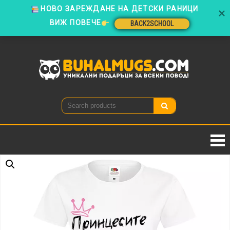
ВИЖ ПОВЕЧЕ
BACK2SCHOOL
Skip
to
BACK2SCHOOL
content
Buhal
Уникални
подаръци
за всеки
повод!