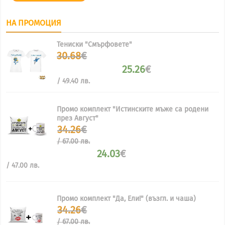
НА ПРОМОЦИЯ
Тениски "Смърфовете"
Original
30.68
€
price
25.26
€
was:
Текущата
30.68€.
/ 49.40 лв.
цена
е:
25.26€.
Промо комплект "Истинските мъже са родени
през Август"
Original
34.26
€
price
/ 67.00 лв.
was:
24.03
€
34.26€
/
Текущата
/ 47.00 лв.
67.00
цена
лв..
е:
24.03€
Промо комплект "Да, Ели!" (възгл. и чаша)
/
Original
34.26
€
47.00
price
лв..
/ 67.00 лв.