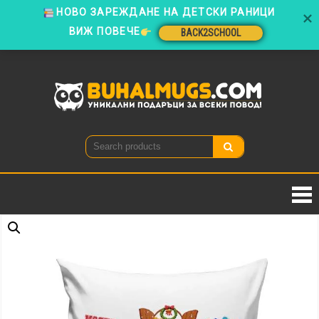
ВИЖ ПОВЕЧЕ
BACK2SCHOOL
Skip
to
BACK2SCHOOL
content
Buhal
Уникални
подаръци
за всеки
повод!