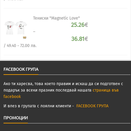
67.00
цена
лв..
е:
24.03€
Тениски "Magnetic Love"
/
25.26
€
47.00
лв..
–
36.81
€
Price
/ 49.40 - 72.00 лв.
range:
25.26€
through
36.81€
FACEBOOK ГРУПА
Ако ти харесва, това което правим и искаш да си подготвен с
подарък за всеки празник последвай нашата
страница във
facebook
И влез в групата с лоялни клиенти -
FACEBOOK ГРУПА
ПРОМОЦИИ