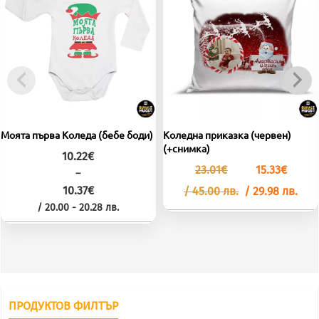
Моята първа Коледа (бебе боди)
Коледна приказка (червен)
(+снимка)
10.22
€
Original
Тек
23.01
€
15.33
€
–
price
цен
10.37
€
/ 45.00 лв.
was:
/ 29.98 лв.
е:
23.01€
15.3
Price
/ 20.00 - 20.28 лв.
/
/
range:
45.00
29.9
This
10.22€
лв..
лв..
through
product
10.37€
has
multiple
ПРОДУКТОВ ФИЛТЪР
variants.