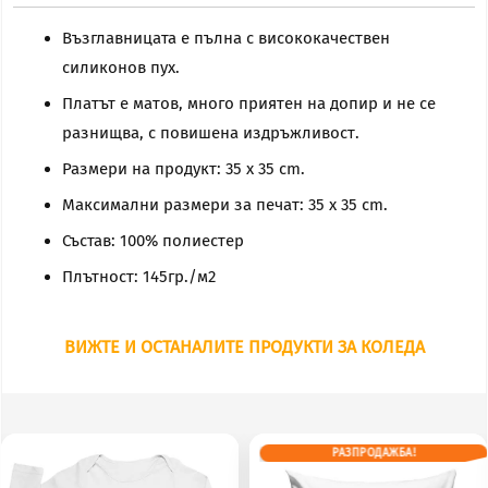
Мечо
Пух"+
Възглавницата е пълна с висококачествен
(снимка)
силиконов пух.
Платът е матов, много приятен на допир и не се
разнищва, с повишена издръжливост.
Размери на продукт: 35 x 35 cm.
Максимални размери за печат: 35 x 35 cm.
Състав: 100% полиестер
Плътност: 145гр./м2
ВИЖТЕ И ОСТАНАЛИТЕ ПРОДУКТИ ЗА КОЛЕДА
РАЗПРОДАЖБА!