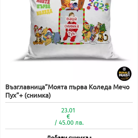
Възглавница”Моята първа Коледа Мечо
Пух”+ (снимка)
23.01
€
/ 45.00 лв.
Добави снимка
*