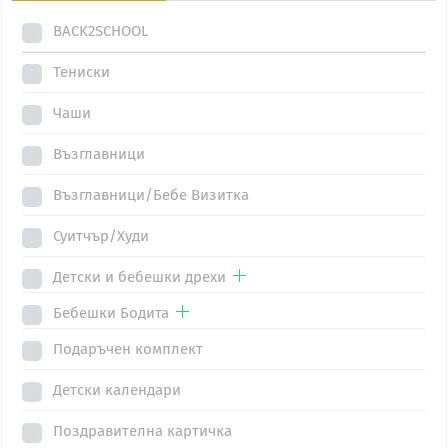
The
BACK2SCHOOL
options
may
Тениски
be
Чаши
chosen
on
Възглавници
the
Възглавници/Бебе Визитка
product
page
Суитчър/Худи
Детски и бебешки дрехи
Бебешки Бодита
Подаръчен комплект
Детски календари
Поздравителна картичка