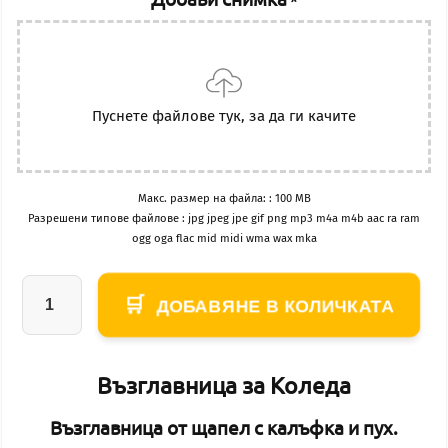
Пуснете файлове тук, за да ги качите
Макс. размер на файла: : 100 MB
Разрешени типове файлове : jpg jpeg jpe gif png mp3 m4a m4b aac ra ram
ogg oga flac mid midi wma wax mka
ДОБАВЯНЕ В КОЛИЧКАТА
количество
за
Възглавница"Моята
Възглавница за Коледа
първа
Възглавница от щапел с калъфка и пух.
Коледа