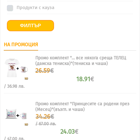
Продукти с кауза
ФИЛТЪР
НА ПРОМОЦИЯ
Промо комплект "… все някога среща ТЕЛЕЦ
(дамска тениска)"(тениска и чаша)
Original
26.59
€
price
18.91
€
was:
Текущата
26.59€.
/ 36.98 лв.
цена
е:
18.91€.
Промо комплект "Принцесите са родени през
(Месец)"(възгл. и чаша)
Original
34.26
€
price
/ 67.00 лв.
was:
24.03
€
34.26€
/
Текущата
/ 47.00 лв.