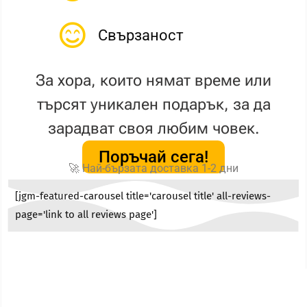
Свързаност
За хора, които нямат време или
търсят уникален подарък, за да
зарадват своя любим човек.
Поръчай сега!
🚀 Най-бързата доставка 1-2 дни
[jgm-featured-carousel title='carousel title' all-reviews-
page='link to all reviews page']