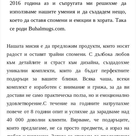
2016 година аз и съпругата ми решихме да
използваме нашите умения и да създадем нещо,
което да оставя спомени и емоции в хората. Така
се роди Buhalmugs.com.
Нашата мисия е да предложим продукти, които носят
радост и оставят трайни спомени. С дълбока любов
към детайлите и страст към дизайна, създадохме
уникални комплекти, които да бъдат перфектните
подаръци за вашите близки. Всяка чаша, всеки
комплект е изработен с внимание и грижа, за да ви
достави не само практическа полза, но и емоционално
удовлетворение.С течение на годините натрупахме
повече от 8 години опит и успяхме да зарадваме над
40 000 доволни клиенти. Вярваме, че подаръците,
които предлагаме, не са просто предмети, а израз на