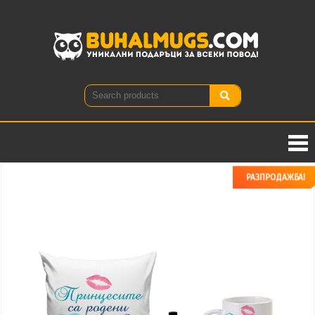
Buhal
Уникални
подаръци
за всеки
повод!
РАЗПРОДАЖБА!