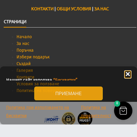
КОНТАКТИ
|
ОБЩИ УСЛОВИЯ
|
ЗА НАС
СТРАНИЦИ
Начало
За нас
Поръчка
Избери подарък
Създай
Галерия
Контакти
Нашият сайт използва
“Бисквитки”
.
Условия за ползване
Политика на поверителност
ПРИЕМАНЕ
0
Политика при използването на
Политика на
бисквитки
поверителност
©2026 Buhalmugs.com - WordPress Theme :
AccessPress Store