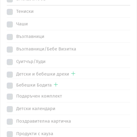
The
The
Тениски
options
options
may
may
Чаши
be
be
Възглавници
chosen
chosen
on
on
Възглавници/Бебе Визитка
the
the
Суитчър/Худи
product
product
page
page
Детски и бебешки дрехи
Бебешки Бодита
Подаръчен комплект
Детски календари
Поздравителна картичка
Продукти с кауза