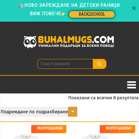
ВИЖ ПОВЕЧЕ
BACK2SCHOOL
Skip
to
BACK2SCHOOL
content
Buhal
Уникални
подаръци
за всеки
повод!
Показани са всички 8 резултата
РАЗПРОДАЖБА!
РАЗПРОДАЖБА!