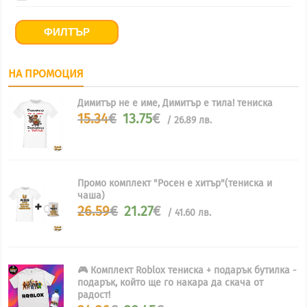
ФИЛТЪР
НА ПРОМОЦИЯ
Димитър не е име, Димитър е тила! тениска
Original
Текущата
15.34
€
13.75
€
/ 26.89 лв.
price
цена
was:
е:
15.34€.
13.75€.
Промо комплект "Росен е хитър"(тениска и
чаша)
Original
Текущата
26.59
€
21.27
€
/ 41.60 лв.
price
цена
was:
е:
26.59€.
21.27€.
🎮 Комплект Roblox тениска + подарък бутилка -
подарък, който ще го накара да скача от
радост!
Original
Текущата