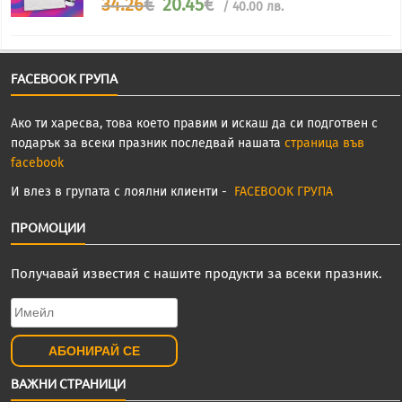
34.26
€
20.45
€
/ 40.00 лв.
price
цена
was:
е:
34.26€.
20.45€.
FACEBOOK ГРУПА
Ако ти харесва, това което правим и искаш да си подготвен с
подарък за всеки празник последвай нашата
страница във
facebook
И влез в групата с лоялни клиенти -
FACEBOOK ГРУПА
ПРОМОЦИИ
Получавай известия с нашите продукти за всеки празник.
ВАЖНИ СТРАНИЦИ