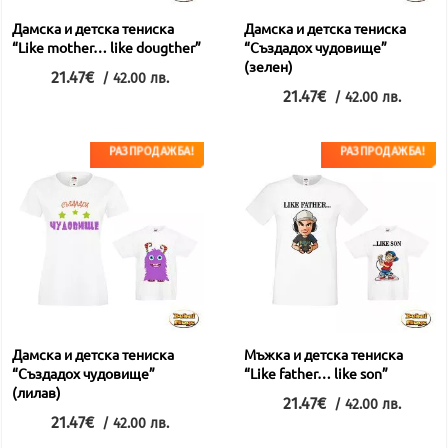
be
be
Дамска и детска тениска
Дамска и детска тениска
chosen
chosen
“Like mother… like dougther”
“Създадох чудовище”
(зелен)
on
on
Original
Текущата
21.47
€
/ 42.00 лв.
price
цена
Original
Текущата
21.47
€
the
the
/ 42.00 лв.
was:
е:
This
price
цена
product
product
27.10€.
21.47€.
was:
е:
This
product
27.10€.
21.47€.
page
page
product
РАЗПРОДАЖБА!
РАЗПРОДАЖБА!
has
has
multiple
multiple
variants.
variants.
The
The
options
options
may
may
be
be
chosen
Дамска и детска тениска
Мъжка и детска тениска
chosen
“Създадох чудовище”
“Like father… like son”
on
(лилав)
on
Original
Текущата
21.47
€
the
/ 42.00 лв.
price
цена
Original
Текущата
21.47
€
the
/ 42.00 лв.
product
was:
е:
This
price
цена