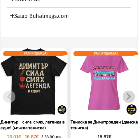
Защо Buhalmugs.com
РАЗПРОДАЖБА!
РАЗПРОДАЖБА!
Димитър – сила, смях, легенда в
Тениска за Димитровден (дамска
едно! (мъжка тениска)
тениска)
23.01
€
16.87
€
16.87
€
/ 33.00 лв.