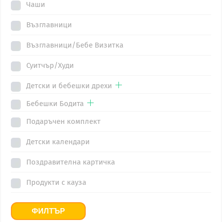
Чаши
the
the
Възглавници
product
product
page
page
Възглавници/Бебе Визитка
Суитчър/Худи
Детски и бебешки дрехи
Бебешки Бодита
Подаръчен комплект
Детски календари
Поздравителна картичка
Продукти с кауза
ФИЛТЪР