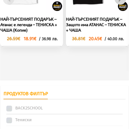
НАЙ-ТЪРСЕНИЯТ ПОДАРЪК –
НАЙ-ТЪРСЕНИЯТ ПОДАРЪК –
Атанас е легенда – ТЕНИСКА +
Защото има АТАНАС – ТЕНИСКА
ЧАША (Копие)
+ ЧАША
Original
Текущата
Original
Текущата
26.59
€
18.91
€
36.81
€
20.45
€
/ 36.98 лв.
/ 40.00 лв.
price
цена
price
цена
was:
е:
was:
е:
This
This
26.59€.
18.91€.
36.81€.
20.45€.
product
product
has
has
multiple
multiple
variants.
variants.
The
The
ПРОДУКТОВ ФИЛТЪР
options
options
may
may
BACK2SCHOOL
be
be
Тениски
chosen
chosen
on
on