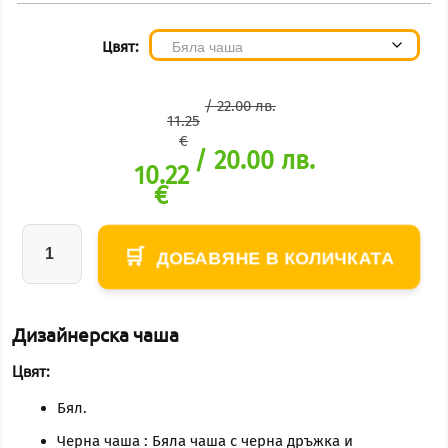
ange:
0.22€
hrough
Цвят:
2.78€
/ 22.00 лв.
11.25
€
/ 20.00 лв.
iginal
10.22
price
€
was:
кущата
.25€ /
ена е:
22.00
.22€ /
лв..
ДОБАВЯНЕ В КОЛИЧКАТА
количество
00 лв..
за
Наско
Дизайнерска чаша
не
Цвят:
е
име,
Бял.
Наско
Черна чаша : Бяла чаша с черна дръжка и