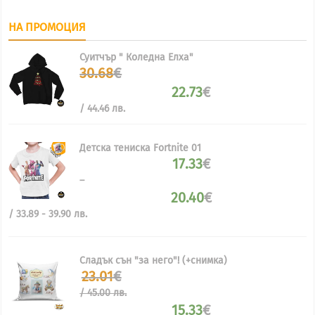
НА ПРОМОЦИЯ
Суитчър " Коледна Елха"
Original
30.68
€
price
22.73
€
was:
Текущата
30.68€.
/ 44.46 лв.
цена
е:
22.73€.
Детска тениска Fortnite 01
17.33
€
–
20.40
€
Price
/ 33.89 - 39.90 лв.
range:
17.33€
through
Сладък сън "за него"! (+снимка)
20.40€
Original
23.01
€
price
/ 45.00 лв.
was:
15.33
€
23.01€