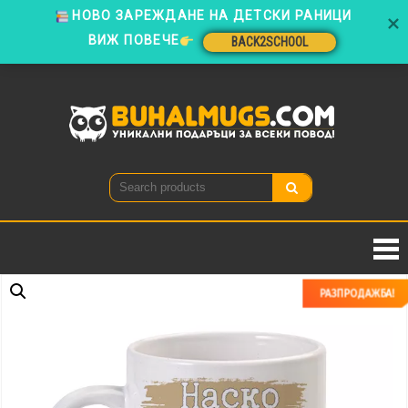
ВИЖ ПОВЕЧЕ
BACK2SCHOOL
Skip
to
BACK2SCHOOL
content
Buhal
Уникални
подаръци
за всеки
повод!
РАЗПРОДАЖБА!