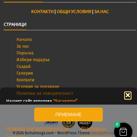
КОНТАКТИ
|
ОБЩИ УСЛОВИЯ
|
ЗА НАС
СТРАНИЦИ
Начало
За нас
Поръчка
Избери подарък
Създай
Галерия
Контакти
Условия за ползване
Политика на поверителност
Нашият сайт използва
“Бисквитки”
.
ПРИЕМАНЕ
0
Политика при използването на
Политика на
©2026 Buhalmugs.com - WordPress Theme :
AccessPress Store
бисквитки
поверителност