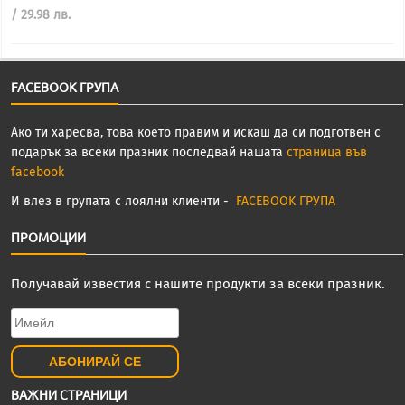
/
Текущата
/ 29.98 лв.
45.00
цена
лв..
е:
15.33€
/
FACEBOOK ГРУПА
29.98
лв..
Ако ти харесва, това което правим и искаш да си подготвен с
подарък за всеки празник последвай нашата
страница във
facebook
И влез в групата с лоялни клиенти -
FACEBOOK ГРУПА
ПРОМОЦИИ
Получавай известия с нашите продукти за всеки празник.
ВАЖНИ СТРАНИЦИ