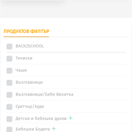
34.26€.
22.95€.
was:
е:
This
34.26€.
22.95€.
product
product
has
has
multiple
multiple
variants.
ПРОДУКТОВ ФИЛТЪР
variants.
The
The
BACK2SCHOOL
options
options
may
Тениски
may
be
be
chosen
Чаши
chosen
on
Възглавници
on
the
the
product
Възглавници/Бебе Визитка
product
page
Суитчър/Худи
page
Детски и бебешки дрехи
Бебешки Бодита