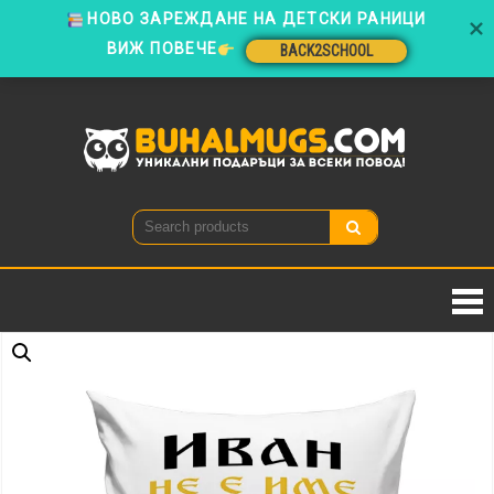
ВИЖ ПОВЕЧЕ
BACK2SCHOOL
Skip
to
BACK2SCHOOL
content
Buhal
Уникални
подаръци
за всеки
повод!