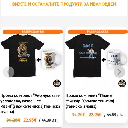
ВИЖТЕ И ОСТАНАЛИТЕ ПРОДУКТИ ЗА ИВАНОВДЕН
РАЗПРОДАЖБА!
РАЗПРОДАЖБА!
Промо комплект “Ако луксът те
Промо комплект “Иван е
успокоява, казваш се
мъжкар!”(мъжка тениска)
Иван!”(мъжка тениска)(тениска
(тениска и чаша)
и чаша)
Original
Текущата
34.26
€
22.95
€
/ 44.89 лв.
price
цена
Original
Текущата
34.26
€
22.95
€
/ 44.89 лв.
was:
е:
price
цена
This