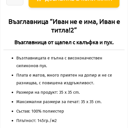
количество
за
Иван
Възглавница “Иван не е има, Иван е
не
титла!2”
е
има,
Възглавница от щапел с калъфка и пух.
Иван
е
Възглавницата е пълна с висококачествен
титла!2
силиконов пух.
Плата е матов, много приятен на допир и не се
разнищва, с повишена издръжливост.
Размери на продукт: 35 x 35 cm.
Максимални размери за печат: 35 x 35 cm.
Състав: 100% полиестер
Плътност: 145гр./м2