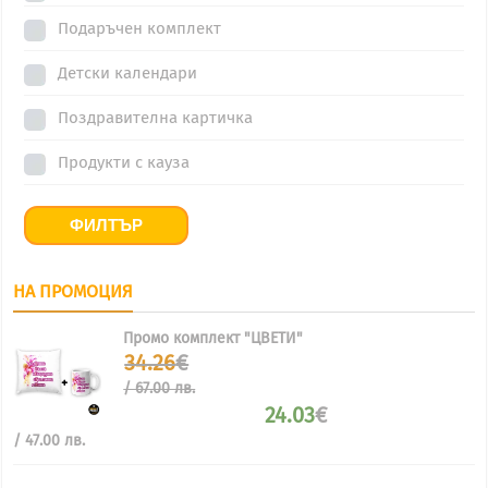
Подаръчен комплект
Детски календари
Поздравителна картичка
Продукти с кауза
ФИЛТЪР
НА ПРОМОЦИЯ
Промо комплект "ЦВЕТИ"
Original
34.26
€
price
/ 67.00 лв.
was:
24.03
€
34.26€
/
Текущата
/ 47.00 лв.
67.00
цена
лв..
е: